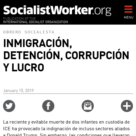
Skip
to
main
MENU
PUBLICATION OF THE
INTERNATIONAL SOCIALIST ORGANIZATION
content
OBRERO SOCIALISTA
INMIGRACIÓN,
DETENCIÓN, CORRUPCIÓN
Y LUCRO
January 15, 2019
Share
Share
Email
C
on
on
this
f
Twitter
Facebook
story
La reciente y evitable muerte de dos infantes en custodia de
o
ICE ha provocado la indignación de incluso sectores aliados
a Donald Trump. Sin embargo, las condiciones que llevaron