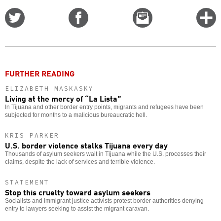
Share
Share
Email
C
on
on
this
f
Twitter
Facebook
story
o
FURTHER READING
ELIZABETH MASKASKY
Living at the mercy of “La Lista”
In Tijuana and other border entry points, migrants and refugees have been
subjected for months to a malicious bureaucratic hell.
KRIS PARKER
U.S. border violence stalks Tijuana every day
Thousands of asylum seekers wait in Tijuana while the U.S. processes their
claims, despite the lack of services and terrible violence.
STATEMENT
Stop this cruelty toward asylum seekers
Socialists and immigrant justice activists protest border authorities denying
entry to lawyers seeking to assist the migrant caravan.