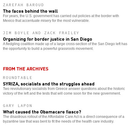
ZAREFAH BAROUD
The faces behind the wall
For years, the U.S. government has carried out policies at the border with
Mexico that accentuate misery for the most vulnerable.
JIM BOYLE AND ZACK FRAILEY
Organizing for border justice in San Diego
A fledgling coalition made up of a large cross-section of the San Diego left has
the opportunity to build a powerful grassroots movement.
FROM THE ARCHIVES
ROUNDTABLE
SYRIZA, socialists and the struggles ahead
Two revolutionary socialists from Greece answer questions about the historic
victory of the left and the tests that will come soon for the new government.
GARY LAPON
What caused the Obamacare fiasco?
The disastrous rollout of the Affordable Care Act is a direct consequence of a
byzantine law that was bent to fit the needs of the health care industry.